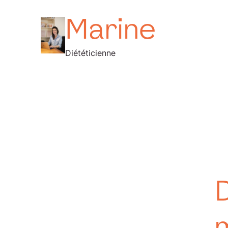
Marine
Diététicienne
D
m