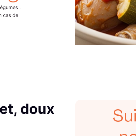
légumes :
n cas de
et, doux
Su