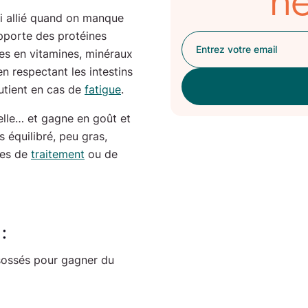
ne
ai allié quand on manque
apporte des protéines
hes en vitamines, minéraux
en respectant les intestins
outient en cas de
fatigue
.
selle… et gagne en goût et
 équilibré, peu gras,
des de
traitement
ou de
:
ésossés pour gagner du