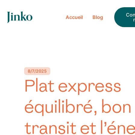
ueil
Con
Accueil
Blog
log
8/7/2025
Plat express
équilibré, bon
transit et l’én