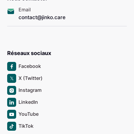
Email
contact@jinko.care
Réseaux sociaux
Facebook

X (Twitter)
𝕏
Instagram

LinkedIn

YouTube

TikTok
