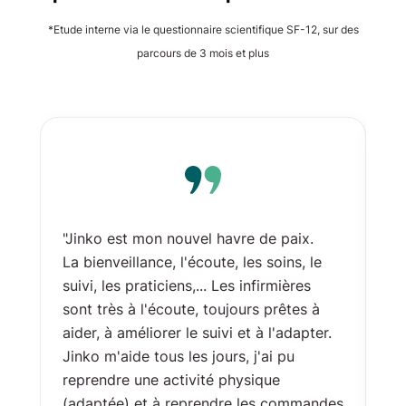
*Etude interne via le questionnaire scientifique SF-12, sur des
parcours de 3 mois et plus
"Jinko est mon nouvel havre de paix.
"J
La bienveillance, l'écoute, les soins, le
pr
suivi, les praticiens,... Les infirmières
co
sont très à l'écoute, toujours prêtes à
la
aider, à améliorer le suivi et à l'adapter.
mé
Jinko m'aide tous les jours, j'ai pu
em
reprendre une activité physique
en
(adaptée) et à reprendre les commandes
to