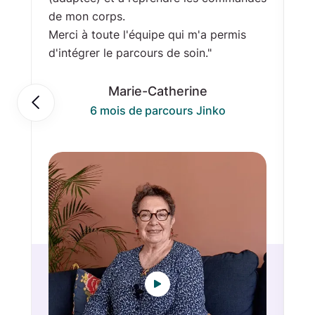
de mon corps.
ap
Merci à toute l'équipe qui m'a permis
to
d'intégrer le parcours de soin."
ex
in
Marie-Catherine

6 mois de parcours Jinko