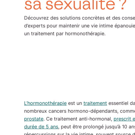
sa sexualité ?
tact
Découvrez des solutions concrètes et des conse
d’experts pour maintenir une vie intime épanoui
un traitement par hormonothérapie.
L’hormonothérapie
est un
traitement
essentiel da
nombreux cancers hormono-dépendants, comme 
prostate
. Ce traitement anti-hormonal,
prescrit
durée de 5 ans
, peut être prolongé jusqu’à 10 ans
répercussions sur la vie intime, souvent source d