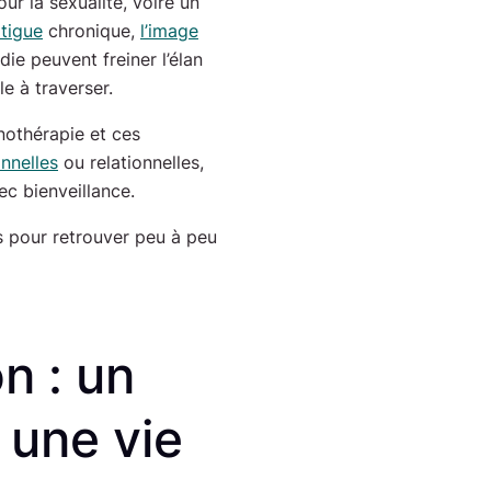
our la sexualité, voire un
atigue
chronique,
l’image
die peuvent freiner l’élan
le à traverser.
othérapie et ces
nnelles
ou relationnelles,
ec bienveillance.
ns pour retrouver peu à peu
n : un
 une vie