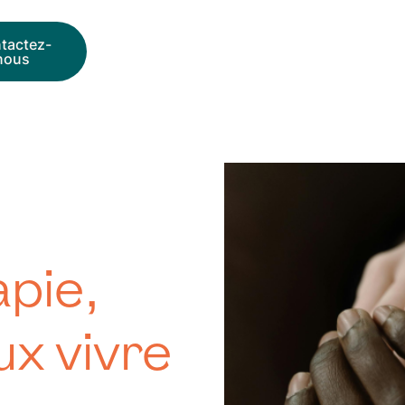
tactez-
nous
pie,
x vivre