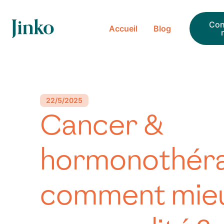
ueil
Con
Accueil
Blog
log
22/5/2025
Cancer &
hormonothéra
comment mieu