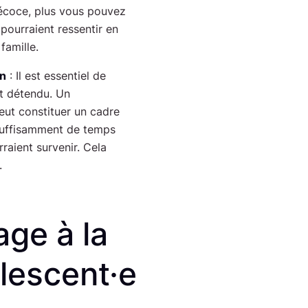
récoce, plus vous pouvez
pourraient ressentir en
amille.
on
: Il est essentiel de
t détendu. Un
eut constituer un cadre
suffisamment de temps
raient survenir. Cela
.
ge à la
olescent·e