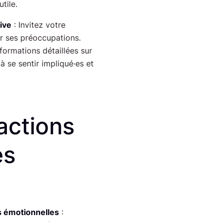
tile.
ive
: Invitez votre
r ses préoccupations.
nformations détaillées sur
 à se sentir impliqué·es et
actions
es
s émotionnelles
: