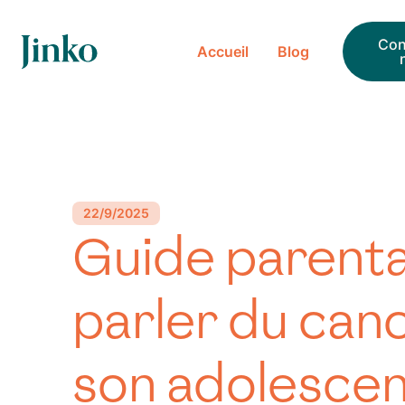
ueil
Con
Accueil
Blog
log
22/9/2025
Guide parenta
parler du can
son adolescen