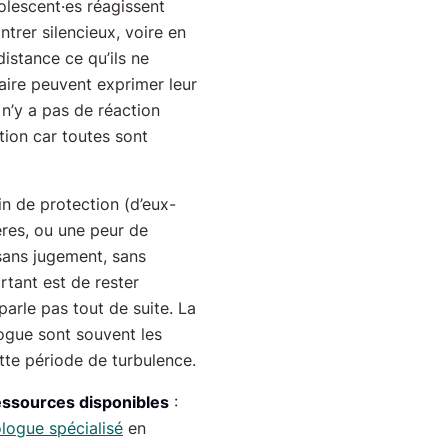
olescent·es réagissent
trer silencieux, voire en
istance ce qu’ils ne
aire peuvent exprimer leur
l n’y a pas de réaction
ation car toutes sont
 de protection (d’eux-
res, ou une peur de
s sans jugement, sans
rtant est de rester
parle pas tout de suite. La
logue sont souvent les
ette période de turbulence.
essources disponibles
:
logue spécialisé
en