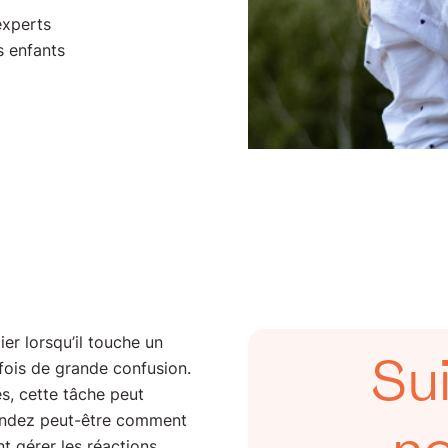
experts
 enfants
ier lorsqu’il touche un
Su
fois de grande confusion.
es, cette tâche peut
andez peut-être comment
nt gérer les réactions