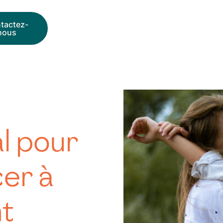
tactez-
nous
l pour
cer à
t